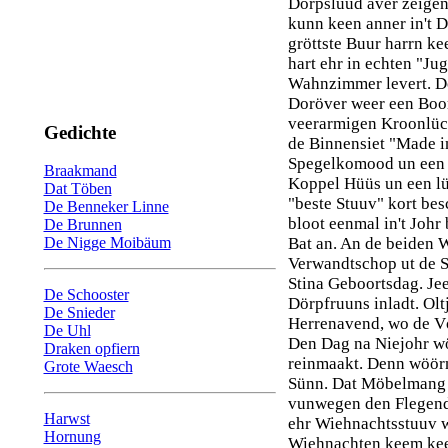
Dörpslüüd aver zeigen,
kunn keen anner in't D
gröttste Buur harrn k
hart ehr in echten "J
Wahnzimmer levert. Do
Doröver weer een Boor
veerarmigen Kroonlüch
Gedichte
de Binnensiet "Made i
Spegelkomood un een Ö
Braakmand
Koppel Hüüs un een lü
Dat Töben
"beste Stuuv" kort bes
De Benneker Linne
bloot eenmal in't Joh
De Brunnen
De Nigge Moibäum
Bat an. An de beiden
Verwandtschop ut de St
Stina Geboortsdag. Je
De Schooster
Dörpfruuns inladt. Ol
De Snieder
Herrenavend, wo de V
De Uhl
Den Dag na Niejohr wö
Draken opfiern
reinmaakt. Denn wöör
Grote Waesch
Sünn. Dat Möbelmang 
vunwegen den Flegendr
Harwst
ehr Wiehnachtsstuuv we
Hornung
Wiehnachten keem keen