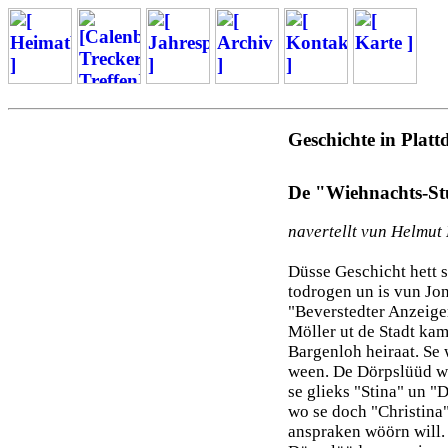
Geschichte in Platt
De "Wiehnachts-S
navertellt vun Helmut
Düsse Geschicht hett s
todrogen un is vun Jo
"Beverstedter Anzeige
Möller ut de Stadt kam
Bargenloh heiraat. Se
ween. De Dörpslüüd we
se glieks "Stina" un "D
wo se doch "Christina"
anspraken wöörn will. 