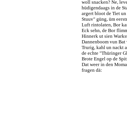
woll snacken? Ne, lev
hüdigendaags in de St
argert bloot de Tiet un
Stuuv" güng, üm eerst
Luft rintolaten, Bor ka
Eck sehn, de Bor flimm
Hinnerk ut sien Warks
Dannenboom vun Bat v
Trurig, kahl un nackt 
de echte "Thüringer G
Brote Engel op de Spit
Dat weer in den Moman
fragen dä: