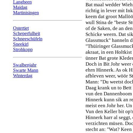
Langbeen
Bat maal wedder Wiehn
Maidag
richtig in lever mit I
Martinisingen
keem dat groot Mallöö
wull Stina de "beste S
Ostertiet
of de Saken, de an de
Scheperfulheit
Schicke weern. Dat si
Schneeschüfeln
Glassmuck" hanneln dä
Sneekirl
"Thüiringer Glassmuck
Strohkopp
akraat, in een Holtkis
ünner Bat grote Klede
Doch in Bit Johr weer 
Swalbenjahr
ehrn Hinnerk. As ok H
Swarte Mann
Winterdag
afbleven weer, wöör St
Mann: "Du weetst doch
Daag krank un to Bett 
vun den Dannenboom 
Hinnerk kunn sik an re
meist een Johr her. Un
Vun den Keller bit op'
Hinnerk harr al seggt,
verzichten müsen. Doc
stecht an: "Wat? Kee