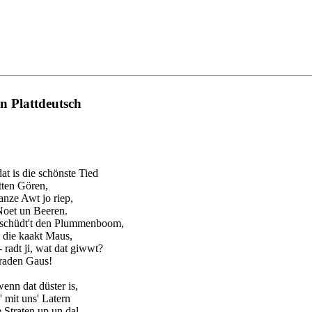
in Plattdeutsch
at is die schönste Tied
ütten Gören,
anze Awt jo riep,
Noet un Beeren.
schüdt't den Plummenboom,
 die kaakt Maus,
 radt ji, wat dat giwwt?
braden Gaus!
enn dat düster is,
 mit uns' Latern
 Straten up un dal