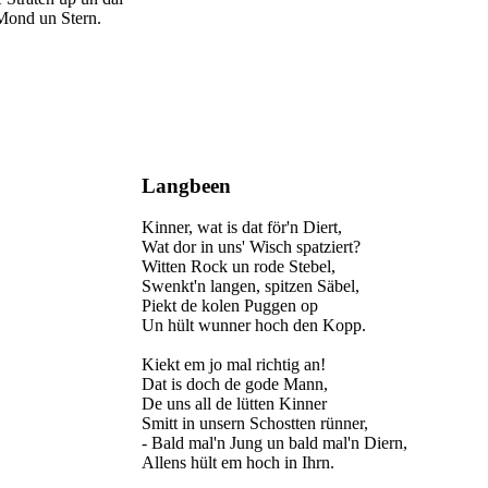
Mond un Stern.
Langbeen
Kinner, wat is dat för'n Diert,
Wat dor in uns' Wisch spatziert?
Witten Rock un rode Stebel,
Swenkt'n langen, spitzen Säbel,
Piekt de kolen Puggen op
Un hült wunner hoch den Kopp.
Kiekt em jo mal richtig an!
Dat is doch de gode Mann,
De uns all de lütten Kinner
Smitt in unsern Schostten rünner,
- Bald mal'n Jung un bald mal'n Diern,
Allens hült em hoch in Ihrn.