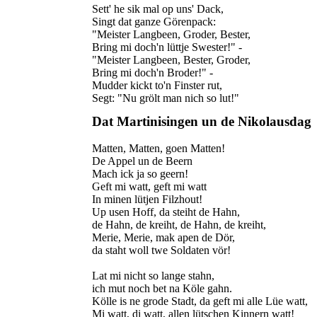
Sett' he sik mal op uns' Dack,
Singt dat ganze Görenpack:
"Meister Langbeen, Groder, Bester,
Bring mi doch'n lüttje Swester!" -
"Meister Langbeen, Bester, Groder,
Bring mi doch'n Broder!" -
Mudder kickt to'n Finster rut,
Segt: "Nu grölt man nich so lut!"
Dat Martinisingen un de Nikolausdag
Matten, Matten, goen Matten!
De Appel un de Beern
Mach ick ja so geern!
Geft mi watt, geft mi watt
In minen lütjen Filzhout!
Up usen Hoff, da steiht de Hahn,
de Hahn, de kreiht, de Hahn, de kreiht,
Merie, Merie, mak apen de Dör,
da staht woll twe Soldaten vör!
Lat mi nicht so lange stahn,
ich mut noch bet na Köle gahn.
Kölle is ne grode Stadt, da geft mi alle Lüe watt,
Mi watt, di watt, allen lütschen Kinnern watt!