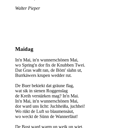
Walter Pieper
Maidag
In'n Mai, in'n wunnerschönen Mai,
wo Spring'n dor fix de Knubben Twei.
Dat Gras waßt ran, de Böm' slahn ut,
Burrkäwers krupen wedder rut.
De Buer bekiekt dat gräune flag,
wat sik in sienen Roggenslag
de Kreih verstärken mag? In'n Mai.
In'n Mai, in'n wunnerschönen Mai,
dor ward uns licht: Juchheißa, juchhei!
Wo rükt de Luft so blaumensäut,
wo weckt de Sünn de Wannerfäut!
De Bost ward warm un weik un wiet,