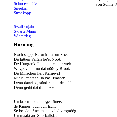
Schneeschüfeln
von Sonne, 
Sneekirl
Strohkopp
Swalbenjahr
Swarte Mann
Winterdag
Hornung
Noch sleppt Natur in Ies un Snee.
De lüttjen Vagels lie'et Noot.
De Hunger kellt, dat ddeit ähr weh.
Wi geevt ähr nu dat nöödig Broot.
De Minschen fiert Karneval
Mit Büttenreed un vääl Pläseer.
Denn danzt se, sünd rein ut de Tüüt.
Denn geiht dat dull tokehr.
Un buten in den hogen Snee,
de Kinner juucht un lacht.
Se bot den Sneemann, sünd vergnöögt
Un maakt ,ne Sneeballslacht.