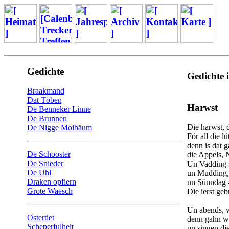
Gedichte
Gedichte 
Braakmand
Dat Töben
Harwst
De Benneker Linne
De Brunnen
Die harwst, d
De Nigge Moibäum
För all die l
denn is dat g
De Schooster
die Appels, 
De Snieder
Un Vadding 
De Uhl
un Mudding,
Draken opfiern
un Sünndag -
Grote Waesch
Die ierst ge
Un abends, w
Ostertiet
denn gahn w'
Scheperfulheit
un singen die