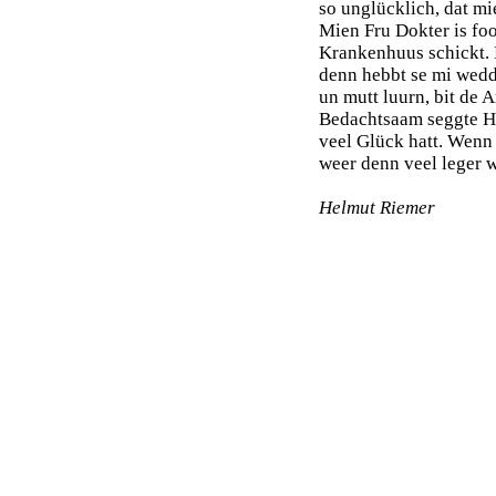
so unglücklich, dat mi
Mien Fru Dokter is foo
Krankenhuus schickt. D
denn hebbt se mi wedde
un mutt luurn, bit de 
Bedachtsaam seggte Hi
veel Glück hatt. Wenn 
weer denn veel leger 
Helmut Riemer