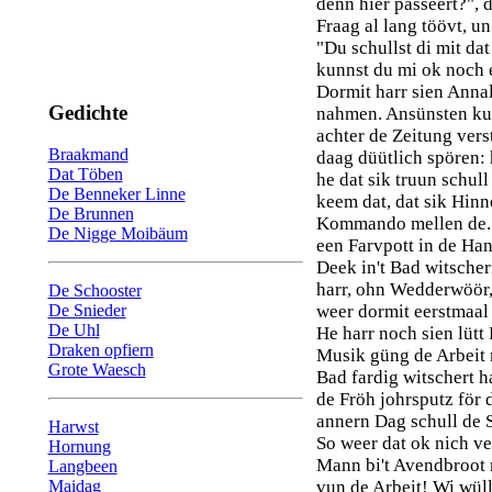
denn hier passeert?", 
Fraag al lang töövt, u
"Du schullst di mit da
kunnst du mi ok noch 
Dormit harr sien Anna
Gedichte
nahmen. Ansünsten kun
achter de Zeitung ver
Braakmand
daag düütlich spören: 
Dat Töben
he dat sik truun schul
De Benneker Linne
keem dat, dat sik Hinne
De Brunnen
Kommando mellen de. 
De Nigge Moibäum
een Farvpott in de Ha
Deek in't Bad witsche
harr, ohn Wedderwöör,
De Schooster
De Snieder
weer dormit eerstmaal 
De Uhl
He harr noch sien lütt
Draken opfiern
Musik güng de Arbeit 
Grote Waesch
Bad fardig witschert h
de Fröh johrsputz för
annern Dag schull de 
Harwst
So weer dat ok nich v
Hornung
Mann bi't Avendbroot
Langbeen
Maidag
vun de Arbeit! Wi wül