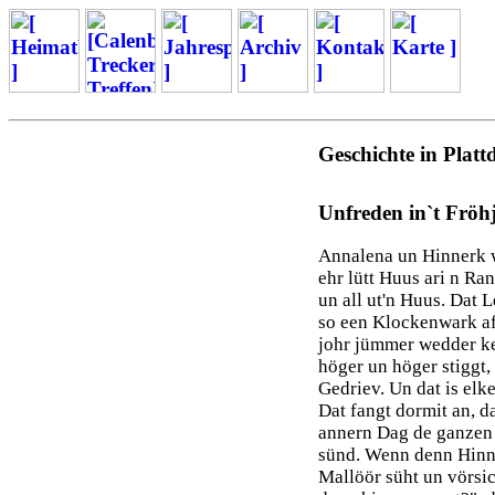
Geschichte in Platt
Unfreden in`t Fröh
Annalena un Hinnerk w
ehr lütt Huus ari n Ra
un all ut'n Huus. Dat L
so een Klockenwark af,
johr jümmer wedder k
höger un höger stiggt,
Gedriev. Un dat is elk
Dat fangt dormit an, 
annern Dag de ganzen 
sünd. Wenn denn Hinn
Mallöör süht un vörsic