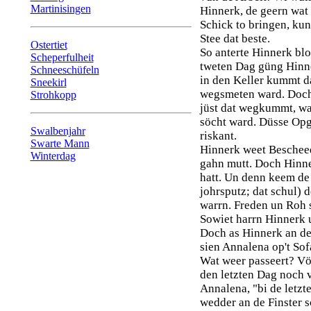
Martinisingen
Hinnerk, de geern wat 
Schick to bringen, ku
Stee dat beste.
Ostertiet
So anterte Hinnerk bl
Scheperfulheit
tweten Dag güng Hinne
Schneeschüfeln
in den Keller kummt da
Sneekirl
wegsmeten ward. Doch 
Strohkopp
jüst dat wegkummt, w
söcht ward. Düsse Opg
Swalbenjahr
riskant.
Swarte Mann
Hinnerk weet Bescheed
Winterdag
gahn mutt. Doch Hinner
hatt. Un denn keem de
johrsputz; dat schul)
warrn. Freden un Roh 
Sowiet harrn Hinnerk u
Doch as Hinnerk an de
sien Annalena op't Sof
Wat weer passeert? Vör
den letzten Dag noch v
Annalena, "bi de letzt
wedder an de Finster s